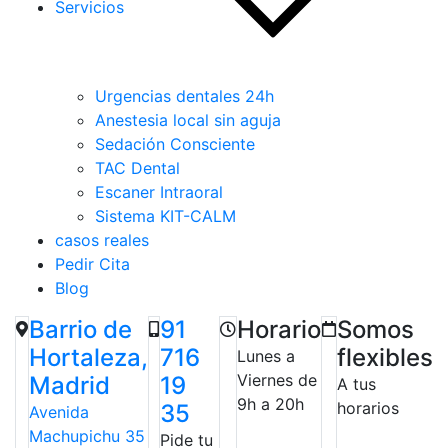
Servicios
Urgencias dentales 24h
Anestesia local sin aguja
Sedación Consciente
TAC Dental
Escaner Intraoral
Sistema KIT-CALM
casos reales
Pedir Cita
Blog
Barrio de
91
Horario
Somos
Hortaleza,
716
flexibles
Lunes a
Viernes de
Madrid
19
A tus
9h a 20h
horarios
35
Avenida
Machupichu 35
Pide tu