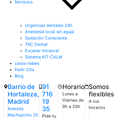
Servicios
Urgencias dentales 24h
Anestesia local sin aguja
Sedación Consciente
TAC Dental
Escaner Intraoral
Sistema KIT-CALM
casos reales
Pedir Cita
Blog
Barrio de
91
Horario
Somos
Hortaleza,
716
flexibles
Lunes a
Viernes de
Madrid
19
A tus
9h a 20h
horarios
35
Avenida
Machupichu 35
Pide tu