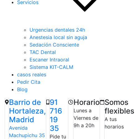
Servicios
Urgencias dentales 24h
Anestesia local sin aguja
Sedación Consciente
TAC Dental
Escaner Intraoral
Sistema KIT-CALM
casos reales
Pedir Cita
Blog
Barrio de
91
Horario
Somos
Hortaleza,
716
flexibles
Lunes a
Viernes de
Madrid
19
A tus
9h a 20h
horarios
35
Avenida
Machupichu 35
Pide tu