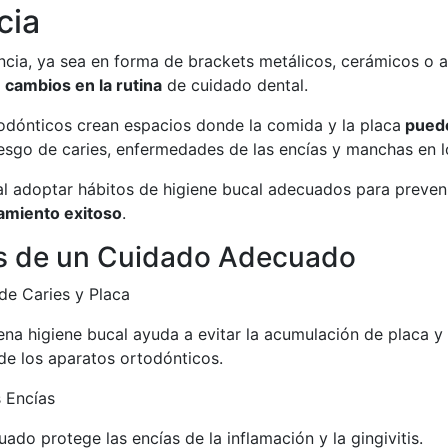
cia
ncia, ya sea en forma de brackets metálicos, cerámicos o a
a
cambios en la rutina
de cuidado dental.
odónticos crean espacios donde la comida y la placa
pued
esgo de caries, enfermedades de las encías y manchas en l
ial adoptar hábitos de higiene bucal adecuados para preven
amiento exitoso
.
os de un Cuidado Adecuado
de Caries y Placa
na higiene bucal ayuda a evitar la acumulación de placa y 
de los aparatos ortodónticos.
s Encías
do protege las encías de la inflamación y la gingivitis.