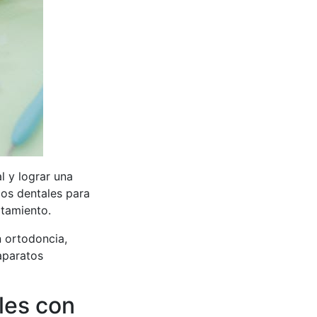
l y lograr una
dos dentales para
atamiento.
 ortodoncia,
aparatos
les con