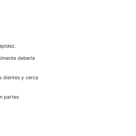
apidez.
almente debería
s dientes y cerca
n partes