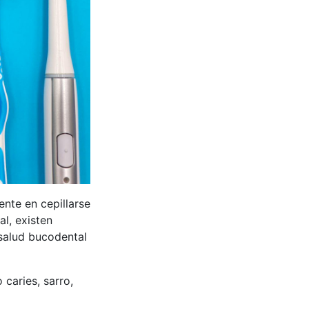
nte en cepillarse
l, existen
salud bucodental
aries, sarro,