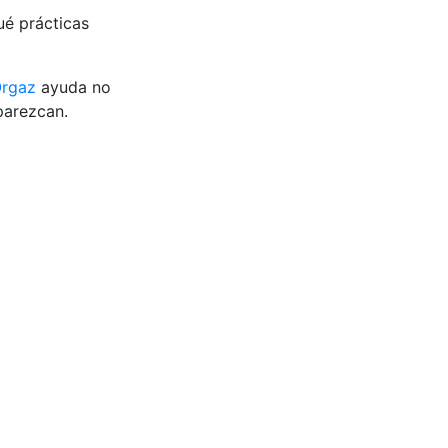
ué prácticas
rgaz
ayuda no
parezcan.