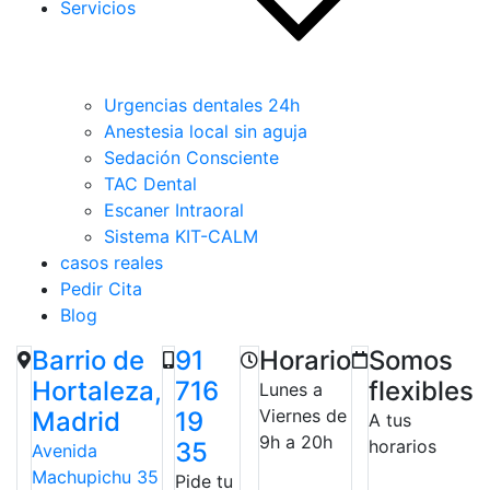
Servicios
Urgencias dentales 24h
Anestesia local sin aguja
Sedación Consciente
TAC Dental
Escaner Intraoral
Sistema KIT-CALM
casos reales
Pedir Cita
Blog
Barrio de
91
Horario
Somos
Hortaleza,
716
flexibles
Lunes a
Viernes de
Madrid
19
A tus
9h a 20h
horarios
35
Avenida
Machupichu 35
Pide tu