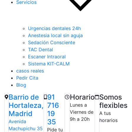
Servicios
Urgencias dentales 24h
Anestesia local sin aguja
Sedación Consciente
TAC Dental
Escaner Intraoral
Sistema KIT-CALM
casos reales
Pedir Cita
Blog
Barrio de
91
Horario
Somos
Hortaleza,
716
flexibles
Lunes a
Viernes de
Madrid
19
A tus
9h a 20h
horarios
35
Avenida
Machupichu 35
Pide tu