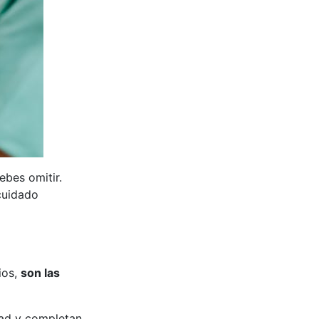
bes omitir.
cuidado
ios,
son las
ad y completan