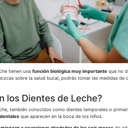
eche tienen una
función biológica muy importante
que no de
ozcas sobre la salud bucal, podrás tomar las medidas de 
 los Dientes de Leche?
eche, también conocidos como dientes temporales o primar
 dentales
que aparecen en la boca de los niños.
mienzan a erupcionar alrededor de los seis meses
de ed