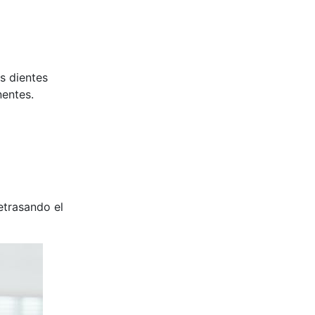
s dientes
nentes.
etrasando el