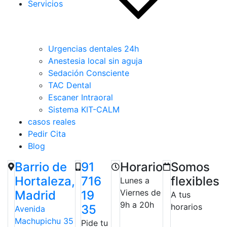
Servicios
Urgencias dentales 24h
Anestesia local sin aguja
Sedación Consciente
TAC Dental
Escaner Intraoral
Sistema KIT-CALM
casos reales
Pedir Cita
Blog
Barrio de
91
Horario
Somos
Hortaleza,
716
flexibles
Lunes a
Viernes de
Madrid
19
A tus
9h a 20h
horarios
35
Avenida
Machupichu 35
Pide tu