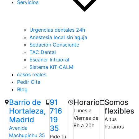
Servicios
Urgencias dentales 24h
Anestesia local sin aguja
Sedación Consciente
TAC Dental
Escaner Intraoral
Sistema KIT-CALM
casos reales
Pedir Cita
Blog
Barrio de
91
Horario
Somos
Hortaleza,
716
flexibles
Lunes a
Viernes de
Madrid
19
A tus
9h a 20h
horarios
35
Avenida
Machupichu 35
Pide tu